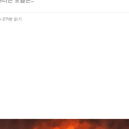
리는 모습은...
4-27
1분 읽기