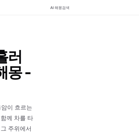
AI 해몽
검색
흘러
몽 -
용암이 흐르는
 함께 차를 타
 그 주위에서