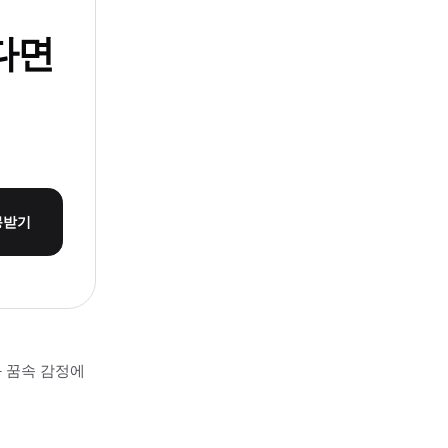
다면
몽받기
과 꿈속 감정에