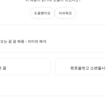
도움됐어요
아쉬워요
오는 꿈 꿈 해몽 - 의미와 해석
은 꿈
윗옷을벗고 소변을