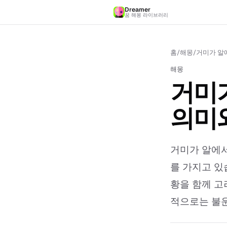
Dreamer
꿈 해몽 라이브러리
홈
/
해몽
/
거미가 알에
해몽
거미가
의미
거미가 알에서
를 가지고 있
황을 함께 고
적으로는 불운