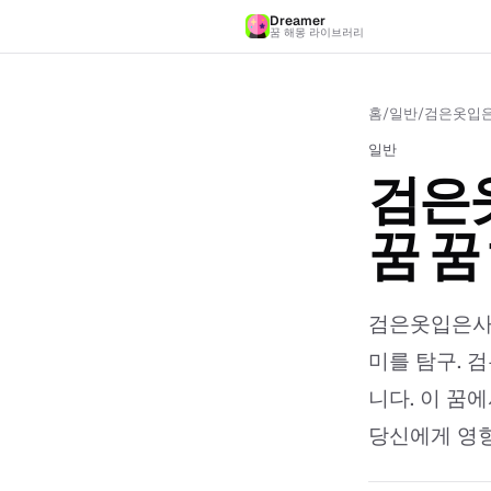
Dreamer
꿈 해몽 라이브러리
홈
/
일반
/
검은옷입은
일반
검은
꿈 꿈
검은옷입은사람
미를 탐구. 
니다. 이 꿈
당신에게 영향