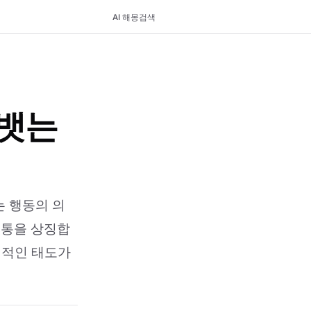
AI 해몽
검색
뱃는
 행동의 의
 고통을 상징합
격적인 태도가