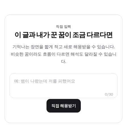
직접 입력
이 글과 내가 꾼 꿈이 조금 다르다면
기억나는 장면을 짧게 적고 새로 해몽받을 수 있습니다.
비슷한 꿈이라도 흐름이 다르면 해석도 달라질 수 있습니
다.
0/30
직접 해몽받기