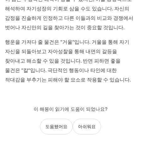
해석하여 자기성장의 기회로 삼을 수도 있습니다. 자신의
감정을 진솔하게 인정하고 다른 이들과의 비교와 경쟁에서
벗어나 자신만의 길을 찾아가는 것이 중요할 것입니다.
행운을 가져다 줄 물건은 ''거울''입니다. 거울을 통해 자기
자신을 되돌아보고 자아성찰을 통해 내면의 갈등을
찾아내고 해소할 수 있을 것입니다. 반면 피하면 좋을
물건은 ''칼''입니다. 극단적인 행동이나 타인에 대한
적대감을 부추기는 피해야 할 요소로 작용할 수 있습니다.
이 해몽이 읽기에 도움이 되었나요?
도움됐어요
아쉬워요