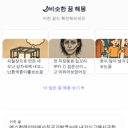
🌙
비슷한 꿈 해몽
이런 꿈도 확인해보세요
쇠철장으로 만든 네
전 직장동료 입꼬리
옷이 많이 생겨 
모난 상자속에 네모
부터 긴 검은선이 있
보는꿈
난흰색종이를보는꿈
고 여위어보였어요
더 많은 꿈 해몽 보기
이전 글
에스컬레이터에서친구가발꼈는데 내가신고해서구한