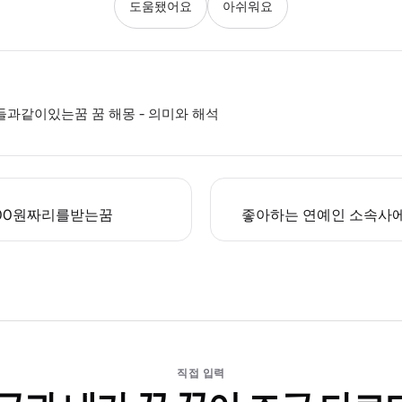
도움됐어요
아쉬워요
과같이있는꿈 꿈 해몽 - 의미와 해석
00원짜리를받는꿈
좋아하는 연예인 소속사에
직접 입력