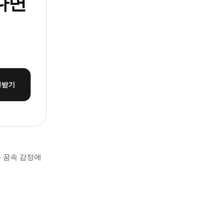
다면
몽받기
과 꿈속 감정에