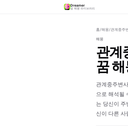
Dreamer
꿈 해몽 라이브러리
홈
/
해몽
/
관계중주변
해몽
관계
꿈 해
관계중주변사람
으로 해석될 
는 당신이 주
신이 다른 사