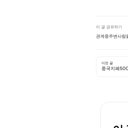
이 글 공유하기
관계중주변사람들
이전 글
중국지폐50