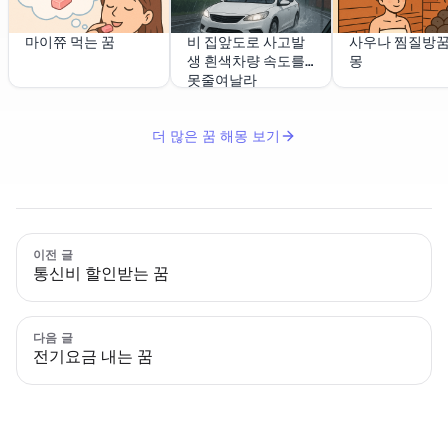
마이쮸 먹는 꿈
비 집앞도로 사고발
사우나 찜질방
생 흰색차량 속도를
몽
못줄여날라
더 많은 꿈 해몽 보기
이전 글
통신비 할인받는 꿈
다음 글
전기요금 내는 꿈