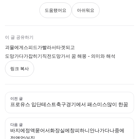
도움됐어요
아쉬워요
이 글 공유하기
괴물에게스피드가빨라서타겟되고
도망가다가잡히기직전도망가서 꿈 해몽 - 의미와 해석
링크 복사
이전 글
프로유스 입단테스트축구경기에서 패스미스많이 한꿈
다음 글
바지에정액묻어서화장실에창피하니안나가다나중에
정액없어짐