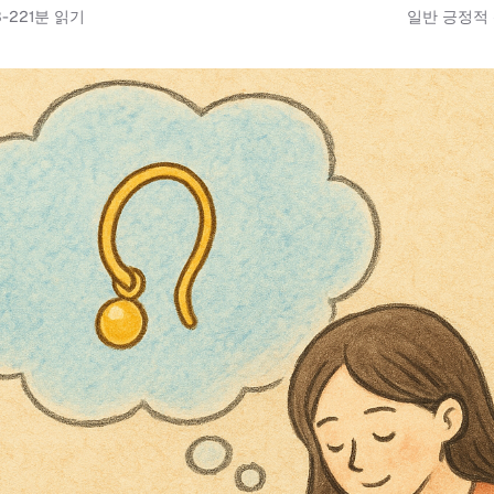
3-22
1
분 읽기
일반 긍정적 