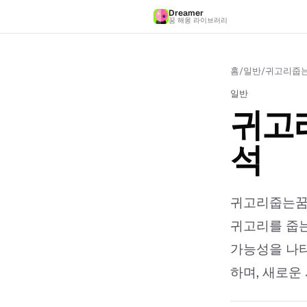
Dreamer
꿈 해몽 라이브러리
홈
/
일반
/
귀고리줍는꿈
일반
귀고리
석
귀고리줍는꿈 
귀고리를 줍는
가능성을 나타
하며, 새로운 