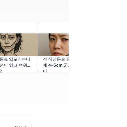
장동료 입꼬리부터
전 직장동료 왼쪽 입꼬리
옷이 많이 생
선이 있고 여위어
에 4~5cm 굵고 검은 선
꿈
요
이