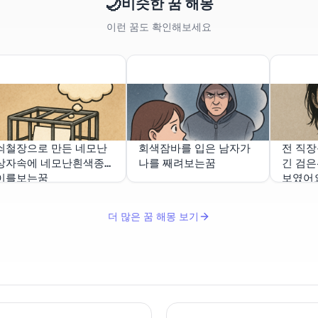
🌙
비슷한 꿈 해몽
이런 꿈도 확인해보세요
쇠철장으로 만든 네모난
회색잠바를 입은 남자가
전 직
상자속에 네모난흰색종
나를 째려보는꿈
긴 검은
이를보는꿈
보였어
더 많은 꿈 해몽 보기