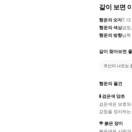
같이 보면 
행운의 숫자
7, 13
행운의 색상
검정
행운의 방향
남쪽
같이 찾아보면 좋
귀신이 나오는 
행운의 물건
🕯️
검은색 양초
검은색은 보호와 
감정을 정리하는 
🌹
붉은 장미
붉은색은 사랑과 