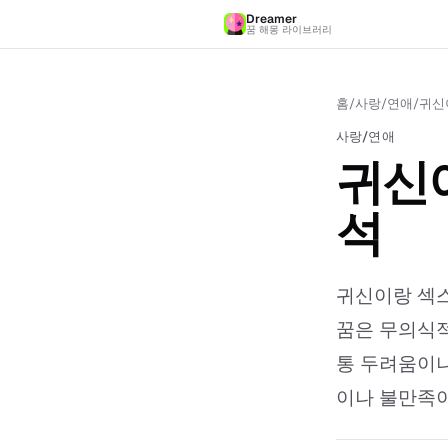
Dreamer
꿈 해몽 라이브러리
홈
/
사랑/연애
/
귀신
사랑/연애
귀신이
석
귀신이랑 섹스
꿈은 무의식적
통 두려움이나
이나 불만족이 