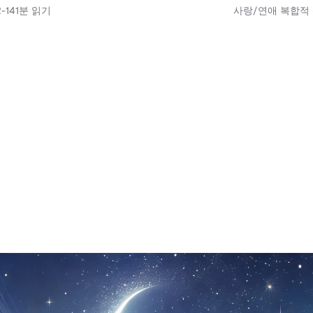
-14
1
분 읽기
사랑/연애 복합적 신