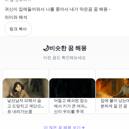
귀신이 집에들어와서 나를 쫒아서 내가 막은꿈 꿈 해몽 -
의미와 해석
링크 복사
🌙
비슷한 꿈 해몽
이런 꿈도 확인해보세요
낯선남자 피해서 숨
어둡고 폐쇠된 장소
집에 불이 났는데
고 도망치고 계단으
에서 키가 큰 여자귀
분하게 잘 끈 꿈
로 내려가는쿰
신이 우리를 추격
더 많은 꿈 해몽 보기