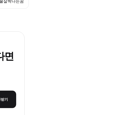
물살짝나는꿈
다면
몽받기