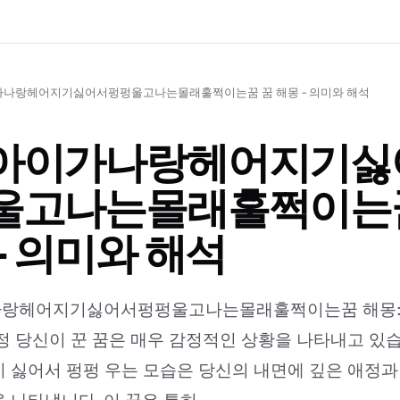
나랑헤어지기싫어서펑펑울고나는몰래훌쩍이는꿈 꿈 해몽 - 의미와 해석
아이가나랑헤어지기싫
울고나는몰래훌쩍이는
- 의미와 해석
랑헤어지기싫어서펑펑울고나는몰래훌쩍이는꿈 해몽:
정 당신이 꾼 꿈은 매우 감정적인 상황을 나타내고 있습
 싫어서 펑펑 우는 모습은 당신의 내면에 깊은 애정과