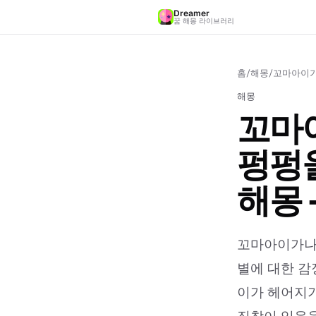
Dreamer
꿈 해몽 라이브러리
홈
/
해몽
/
꼬마아이가
해몽
꼬마
펑펑
해몽 
꼬마아이가나
별에 대한 감
이가 헤어지기