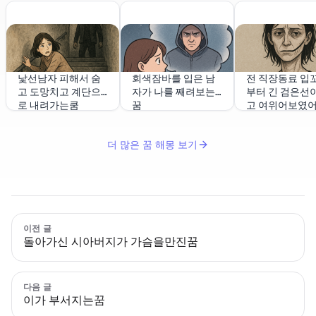
낯선남자 피해서 숨
회색잠바를 입은 남
전 직장동료 입
고 도망치고 계단으
자가 나를 째려보는
부터 긴 검은선이
로 내려가는쿰
꿈
고 여위어보였
더 많은 꿈 해몽 보기
이전 글
돌아가신 시아버지가 가슴을만진꿈
다음 글
이가 부서지는꿈