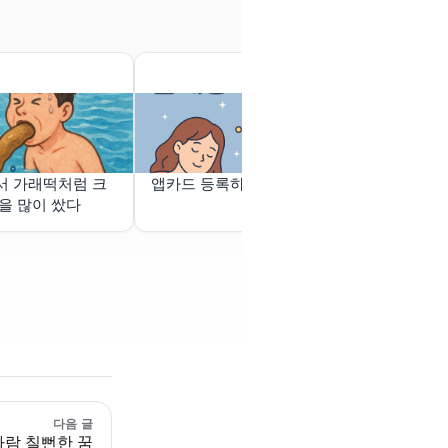
서 가래떡처럼 크
앱카드 등록하는 꿈
차 수리 맡기는
을 많이 쌌다
다음 글
사람 칠뻔한 꿈