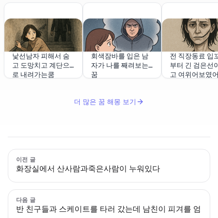
낯선남자 피해서 숨
회색잠바를 입은 남
전 직장동료 입
고 도망치고 계단으
자가 나를 째려보는
부터 긴 검은선이
로 내려가는쿰
꿈
고 여위어보였
더 많은 꿈 해몽 보기
이전 글
화장실에서 산사람과죽은사람이 누워있다
다음 글
반 친구들과 스케이트를 타러 갔는데 남친이 피겨를 엄