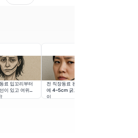
장동료 입꼬리부터
전 직장동료 왼쪽 입꼬리
옷이 많이 생
선이 있고 여위어
에 4~5cm 굵고 검은 선
꿈
요
이