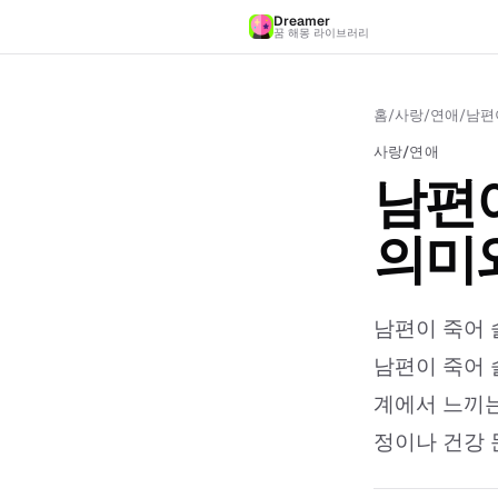
Dreamer
꿈 해몽 라이브러리
홈
/
사랑/연애
/
남편
사랑/연애
남편이
의미
남편이 죽어 
남편이 죽어 
계에서 느끼는
정이나 건강 문