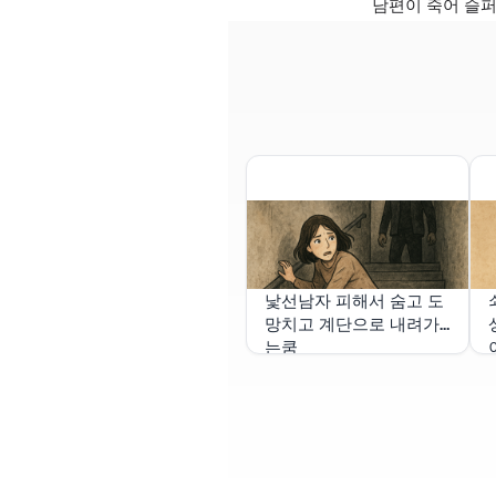
남편이 죽어 슬퍼
낯선남자 피해서 숨고 도
망치고 계단으로 내려가
는쿰