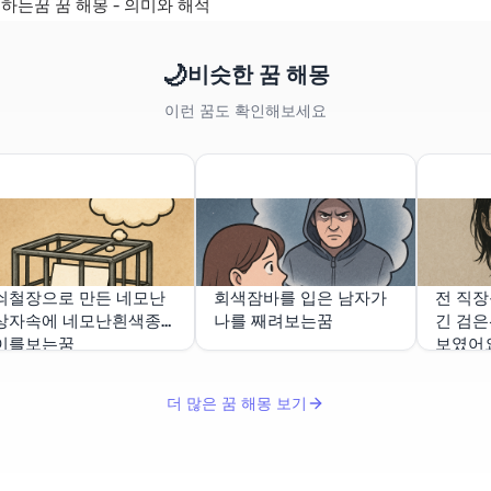
하는꿈 꿈 해몽 - 의미와 해석
🌙
비슷한 꿈 해몽
이런 꿈도 확인해보세요
쇠철장으로 만든 네모난
회색잠바를 입은 남자가
전 직
상자속에 네모난흰색종
나를 째려보는꿈
긴 검은
이를보는꿈
보였어
더 많은 꿈 해몽 보기