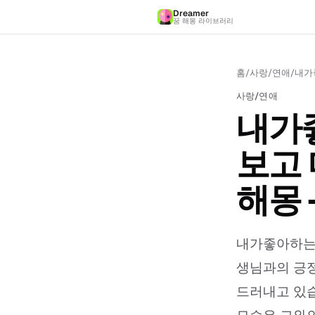
Dreamer
꿈 해몽 라이브러리
홈
/
사랑/연애
/
내가
사랑/연애
내가
보고
해몽 
내가좋아하는
생님과의 긍정
드러내고 있습