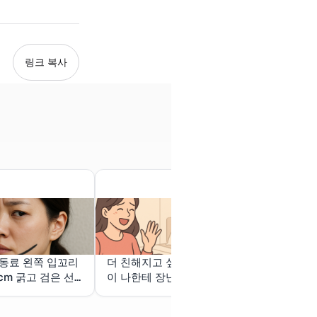
링크 복사
동료 왼쪽 입꼬리
더 친해지고 싶은 남사친
너무 처참히 
5cm 굵고 검은 선
이 나한테 장난치는 꿈
히려 짜증이 