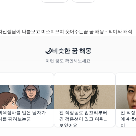
선생님이 나를보고 미소지으며 웃어주는꿈 꿈 해몽 - 의미와 해석
🌙
비슷한 꿈 해몽
이런 꿈도 확인해보세요
회색잠바를 입은 남자가
전 직장동료 입꼬리부터
전 직장
나를 째려보는꿈
긴 검은선이 있고 여위어
에 4~
보였어요
이