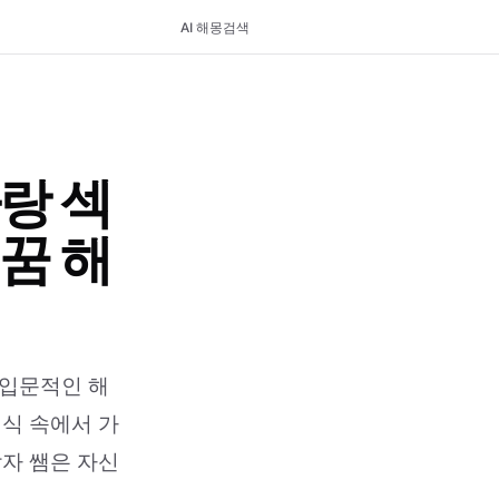
AI 해몽
검색
랑 섹
꿈 해
입문적인 해
의식 속에서 가
남자 쌤은 자신