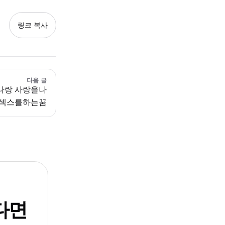
링크 복사
다음 글
나랑 사랑을나
섹스를하는꿈
다면