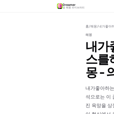
Dreamer
꿈 해몽 라이브러리
홈
/
해몽
/
내가좋아하
해몽
내가
스를
몽 -
내가좋아하는
석으로는 이 
진 욕망을 상