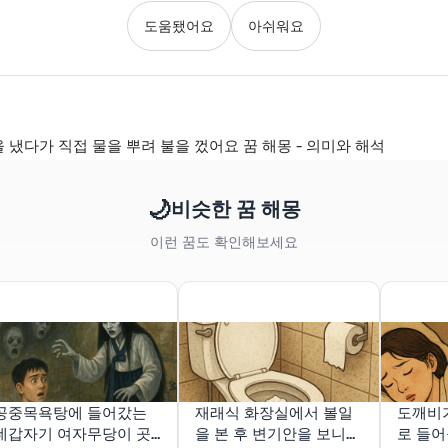
도움됐어요
아쉬워요
을 냈다가 직접 물을 뿌려 불을 껐어요 꿈 해몽 - 의미와 해석
🌙
비슷한 꿈 해몽
이런 꿈도 확인해보세요
공중목욕탕에 들어갔는
재래식 화장실에서 볼일
도깨비
데갑자기 여자무당이 곳
을 본 후 변기안을 보니
로 들어