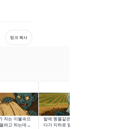
링크 복사

가 자는 이불속으
밭에 똥물같은데 푹 빠졌
남자랑 섹스 
올려고 하는데 너
다가 지하로 떨어졌는데