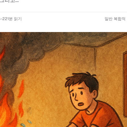
그리고...
5-22
1
분 읽기
일반 복합적 