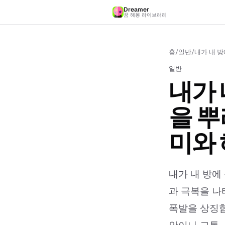
Dreamer
꿈 해몽 라이브러리
홈
/
일반
/
내가 내 방
일반
내가 
을 뿌
미와
내가 내 방에
과 극복을 나
폭발을 상징합