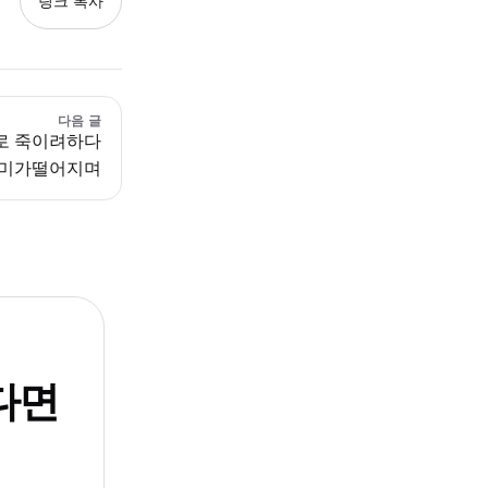
링크 복사
다음 글
로 죽이려하다
거미가떨어지며
다면