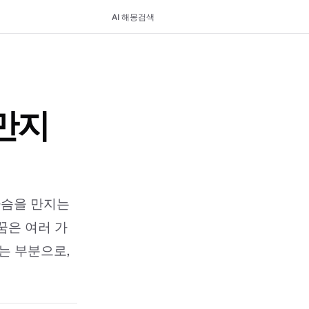
AI 해몽
검색
만지
가슴을 만지는
꿈은 여러 가
는 부분으로,