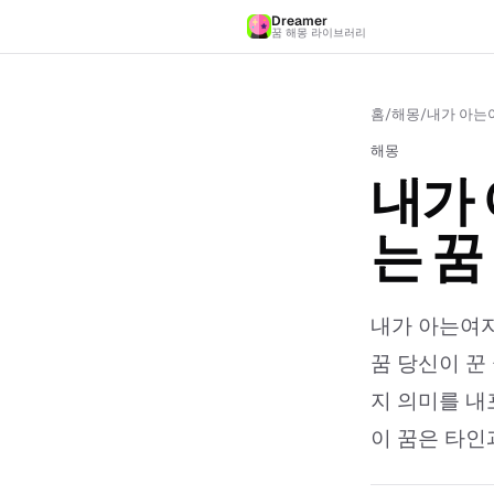
Dreamer
꿈 해몽 라이브러리
홈
/
해몽
/
내가 아는여
해몽
내가 
는 꿈
내가 아는여자
꿈 당신이 꾼
지 의미를 내
이 꿈은 타인과