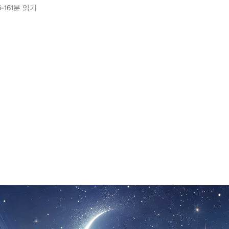
-16
1분 읽기