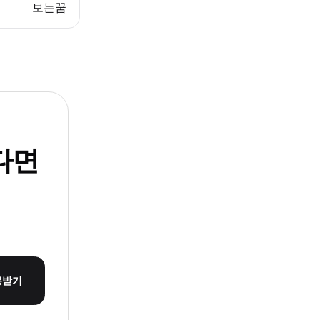
보는꿈
다면
몽받기