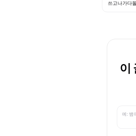
쓰고나가다
이