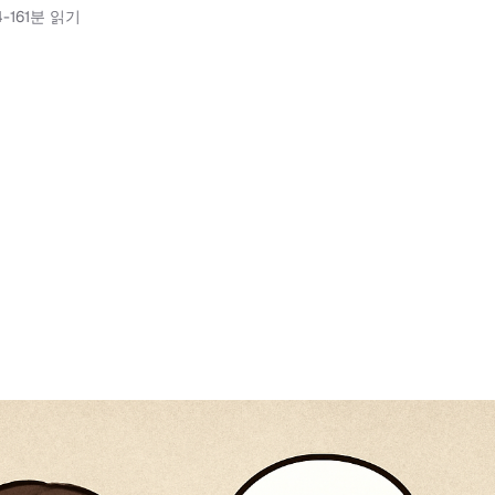
-16
1분 읽기