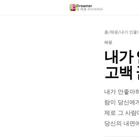
Dreamer
꿈 해몽 라이브러리
홈
/
해몽
/
내가 안좋아
해몽
내가
고백 
내가 안좋아하
람이 당신에게
제로 그 사람
당신의 내면에서