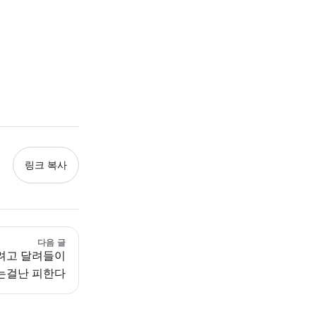
링크 복사
다음 글
려고 달려들이
는걸난 피한다