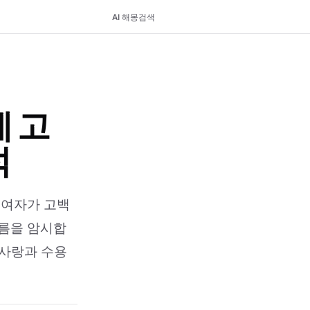
AI 해몽
검색
 고
석
 여자가 고백
흐름을 암시합
 사랑과 수용