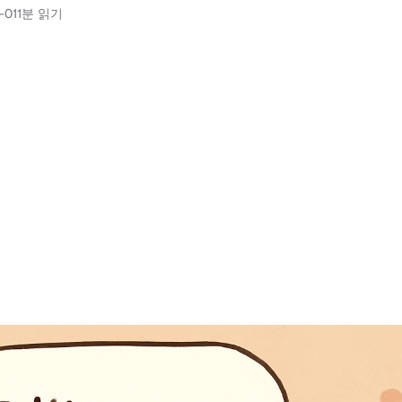
-01
1분 읽기