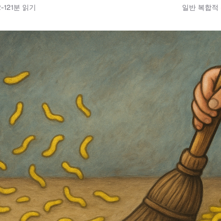
-12
1
분 읽기
일반 복합적 