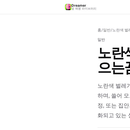
Dreamer
꿈 해몽 라이브러리
홈
/
일반
/
노란색 벌레
일반
노란색
으는꿈
노란색 벌레가
하며, 쓸어 
정, 또는 집
화되고 있는 상