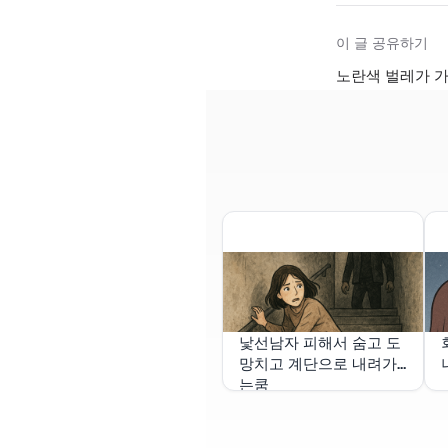
이 글 공유하기
노란색 벌레가 가
낯선남자 피해서 숨고 도
망치고 계단으로 내려가
는쿰