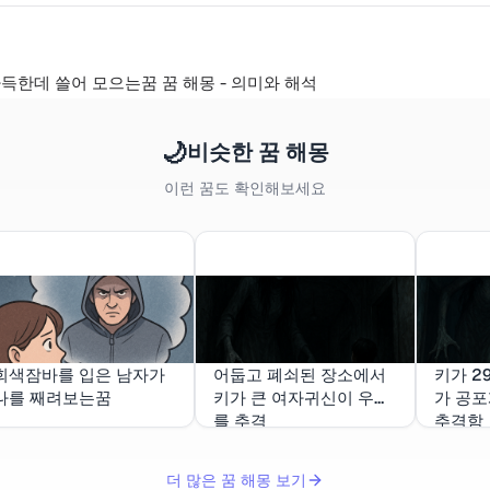
득한데 쓸어 모으는꿈 꿈 해몽 - 의미와 해석
🌙
비슷한 꿈 해몽
이런 꿈도 확인해보세요
회색잠바를 입은 남자가
어둡고 폐쇠된 장소에서
키가 2
나를 째려보는꿈
키가 큰 여자귀신이 우리
가 공
를 추격
추격함
더 많은 꿈 해몽 보기