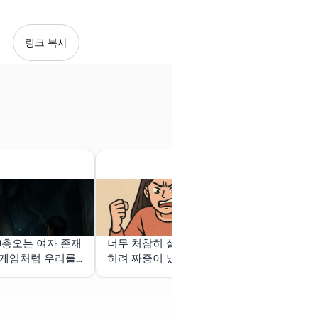
링크 복사
9층오는 여자 존재
너무 처참히 실패해서 오
남사친이 내가
포게임처럼 우리를
히려 짜증이 났다
교재 문제는 풀
꼽줌