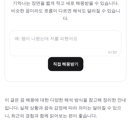
기억나는 장면을 짧게 적고 새로 해몽받을 수 있습니다.
비슷한 꿈이라도 흐름이 다르면 해석도 달라질 수 있습니
다.
0/30
직접 해몽받기
이 글은 꿈 해몽에 대한 다양한 해석 방식을 참고해 정리한 안내
입니다. 실제 상황과 꿈속 감정에 따라 의미는 달라질 수 있으
니, 최근의 경험과 함께 읽어보는 편이 좋습니다.