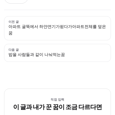
이전 글
아파트 굴뚝에서 하얀연기가핃다가아파트전체를 덮은
꿈
다음 글
밥을 사람들과 같이 나눠먹는꿈
직접 입력
이 글과 내가 꾼 꿈이 조금 다르다면