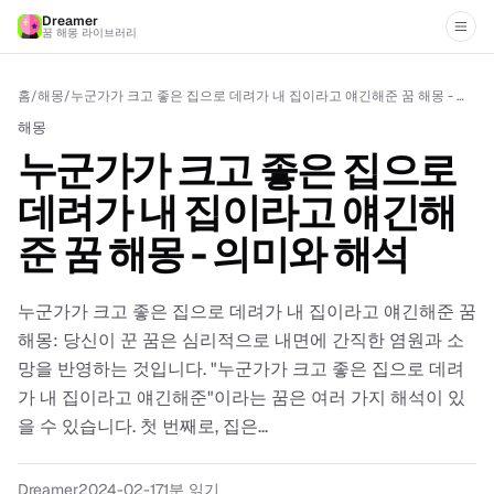
Dreamer
꿈 해몽 라이브러리
홈
/
해몽
/
누군가가 크고 좋은 집으로 데려가 내 집이라고 얘긴해준 꿈 해몽 - 의미와 해석
해몽
누군가가 크고 좋은 집으로
데려가 내 집이라고 얘긴해
준 꿈 해몽 - 의미와 해석
누군가가 크고 좋은 집으로 데려가 내 집이라고 얘긴해준 꿈
해몽: 당신이 꾼 꿈은 심리적으로 내면에 간직한 염원과 소
망을 반영하는 것입니다. "누군가가 크고 좋은 집으로 데려
가 내 집이라고 얘긴해준"이라는 꿈은 여러 가지 해석이 있
을 수 있습니다. 첫 번째로, 집은...
Dreamer
2024-02-17
1분 읽기