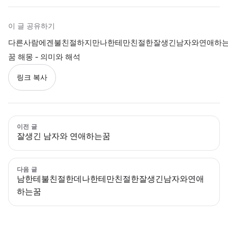
이 글 공유하기
다른사람에겐불친절하지만나한테만친절한잘생긴남자와연애하
꿈 해몽 - 의미와 해석
링크 복사
이전 글
잘생긴 남자와 연애하는꿈
다음 글
남한테불친절한데나한테만친절한잘생긴남자와연애
하는꿈