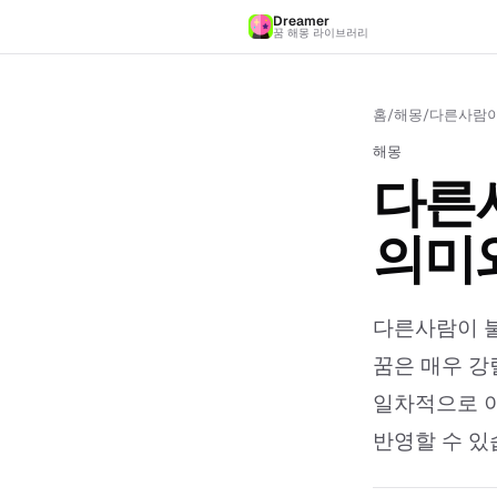
Dreamer
꿈 해몽 라이브러리
홈
/
해몽
/
다른사람이
해몽
다른사
의미
다른사람이 불
꿈은 매우 강
일차적으로 이
반영할 수 있습