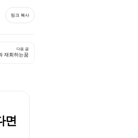
링크 복사
다음 글
과 재회하는꿈
다면