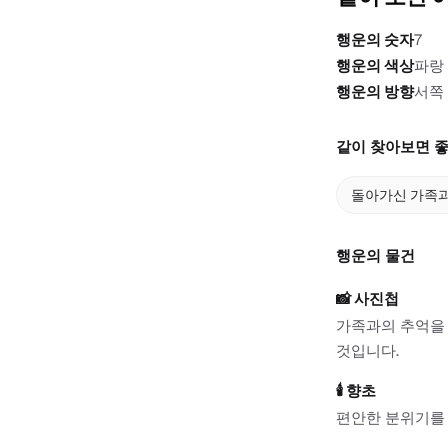
행운의 숫자
7
행운의 색상
파랑
행운의 방향
서쪽
같이 찾아보면 좋
돌아가신 가족
행운의 물건
📸
사진첩
가족과의 추억을 
것입니다.
🕯️
향초
편안한 분위기를 