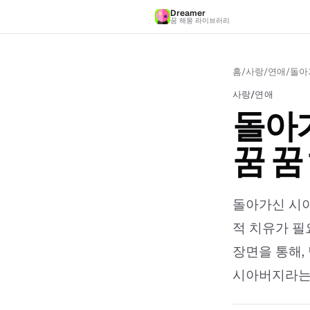
Dreamer
꿈 해몽 라이브러리
홈
/
사랑/연애
/
돌아
사랑/연애
돌아
꿈 꿈
돌아가신 시
적 치유가 필
장면을 통해,
시아버지라는 