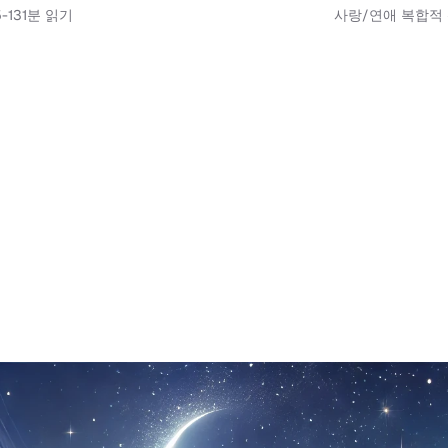
-13
1
분 읽기
사랑/연애 복합적 신