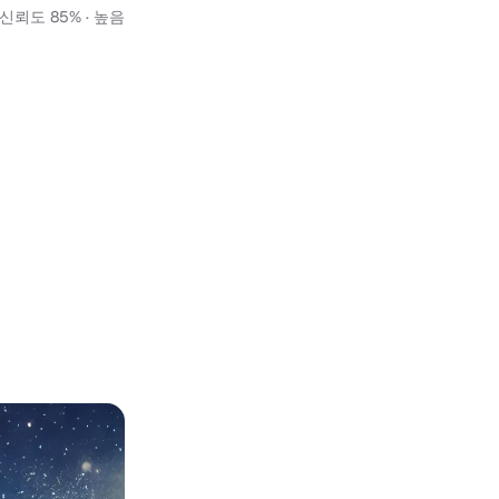
뢰도 85% · 높음