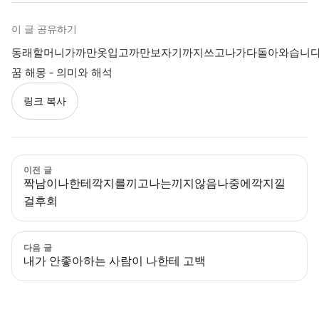
이 글 공유하기
동래할머니가까만옷입고까만보자기까지쓰고나가다돌아와습니
꿈 해몽 - 의미와 해석
링크 복사
이전 글
짝남이나한테깍지를끼고나는끼지않음나중에깍지낄
걸후회
다음 글
내가 안좋아하는 사람이 나한테 고백