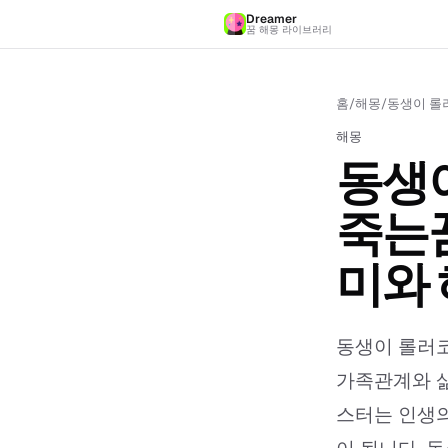
Dreamer
꿈 해몽 라이브러리
홈
/
해몽
/
동생이 롤
해몽
동생
죽는꿈
미와
동생이 롤러코
가족관계와 삶
스터는 인생의