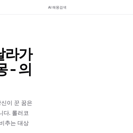
AI 해몽
검색
날라가
 - 의
당신이 꾼 꿈은
니다. 롤러코
 비추는 대상