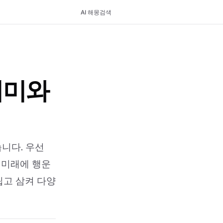
AI 해몽
검색
의미와
니다. 우선
 미래에 행운
씹고 삼켜 다양