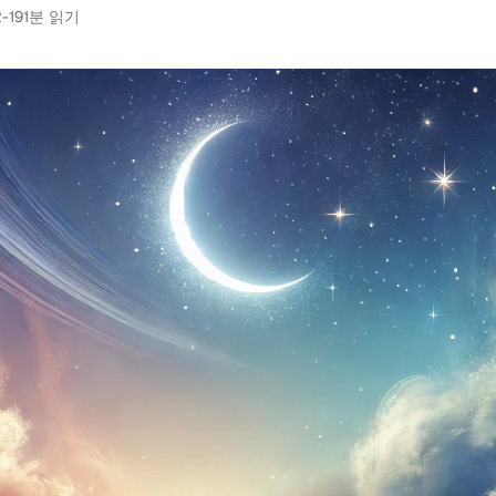
-19
1분 읽기