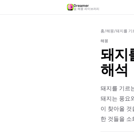
Dreamer
꿈 해몽 라이브러리
홈
/
해몽
/
돼지를 기르
해몽
돼지를
해석
돼지를 기르는
돼지는 풍요와
이 찾아올 것
한 것들을 소