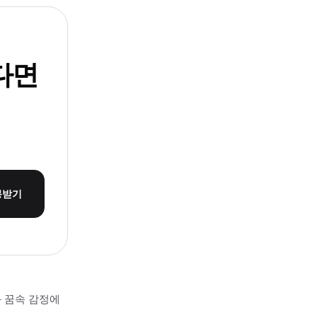
다면
몽받기
과 꿈속 감정에