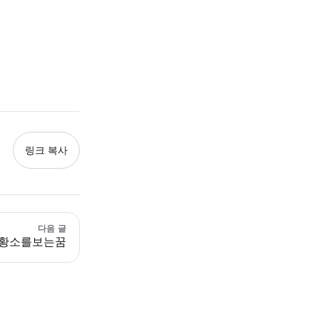
링크 복사
다음 글
황소를보는꿈