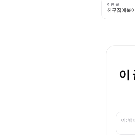
이전 글
친구집에불
이