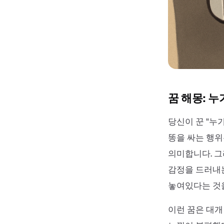
꿈 해몽: 누
당신이 꾼 "누
똥을 싸는 행위
의미합니다. 
감정을 드러내는
놓여있다는 것
이런 꿈은 대개