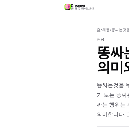
Dreamer
꿈 해몽 라이브러리
홈
/
해몽
/
똥싸는것을
해몽
똥싸는
의미
똥싸는것을 누
가 보는 똥싸
싸는 행위는 
의미합니다. 그