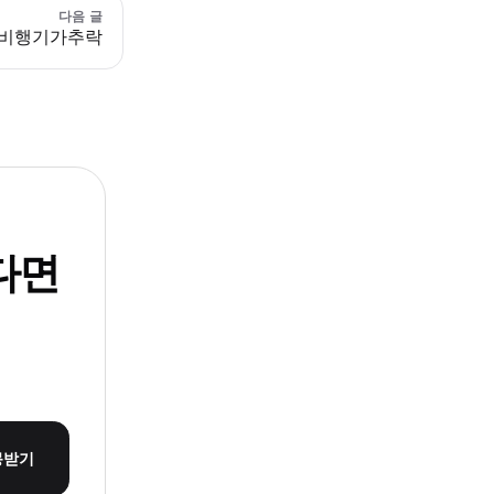
다음 글
비행기가추락
다면
몽받기