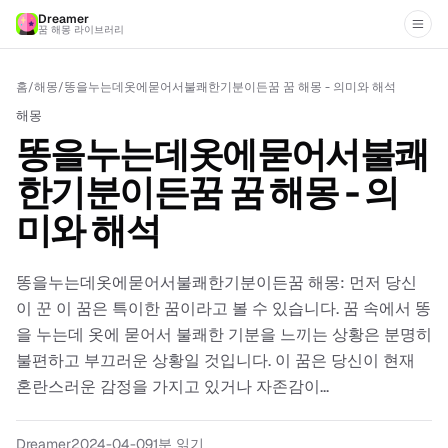
Dreamer
꿈 해몽 라이브러리
홈
/
해몽
/
똥을누는데옷에묻어서불쾌한기분이든꿈 꿈 해몽 - 의미와 해석
해몽
똥을누는데옷에묻어서불쾌
한기분이든꿈 꿈 해몽 - 의
미와 해석
똥을누는데옷에묻어서불쾌한기분이든꿈 해몽: 먼저 당신
이 꾼 이 꿈은 특이한 꿈이라고 볼 수 있습니다. 꿈 속에서 똥
을 누는데 옷에 묻어서 불쾌한 기분을 느끼는 상황은 분명히
불편하고 부끄러운 상황일 것입니다. 이 꿈은 당신이 현재
혼란스러운 감정을 가지고 있거나 자존감이...
Dreamer
2024-04-09
1분 읽기