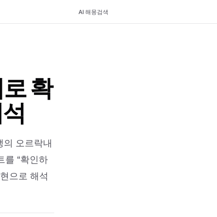
AI 해몽
검색
로 확
해석
생의 오르락내
트를 “확인하
표현으로 해석