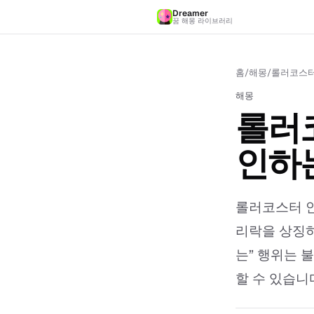
Dreamer
꿈 해몽 라이브러리
홈
/
해몽
/
롤러코스터
해몽
롤러
인하는
롤러코스터 
리락을 상징하
는” 행위는 
할 수 있습니다