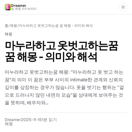
Dreamer
꿈 해몽 라이브러리
홈
/
해몽
/
마누라하고 옷벗고하는꿈 꿈 해몽 - 의미와 해석
해몽
마누라하고 옷벗고하는꿈
꿈 해몽 - 의미와 해석
마누라하고 옷벗고하는꿈 해몽: "마누라하고 옷 벗고 하는
꿈"의 의미 이 꿈은 부부 사이의 intimate한 관계와 신뢰의
깊이를 상징하는 경우가 많습니다. 옷을 벗기는 행위는 ''겉
으로 드러나지 않던 내면의 모습''을 상대에게 보여주는 것
을 뜻하며, 배우자와...
Dreamer
2025-11-15
1분 읽기
해몽