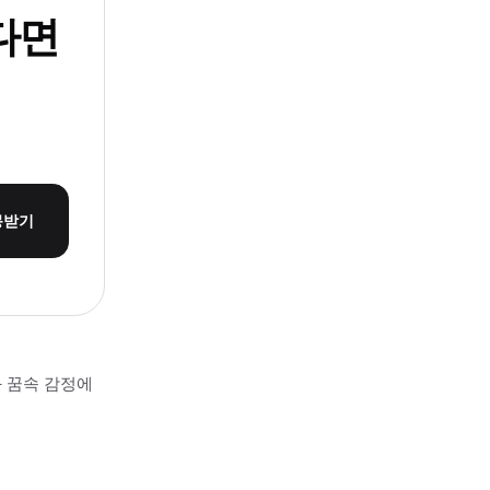
다면
몽받기
과 꿈속 감정에