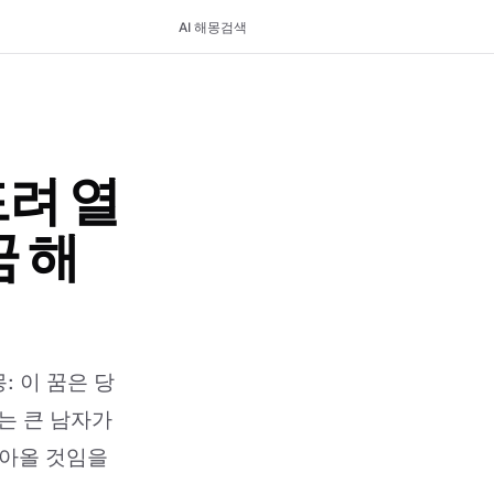
AI 해몽
검색
려 열
 해
 이 꿈은 당
는 큰 남자가
찾아올 것임을