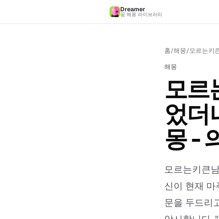
Dreamer
꿈 해몽 라이브러리
홈
/
해몽
/
모르는키큰
해몽
모르
었더니
몽 -
모르는키큰남자
신이 현재 마
문을 두드리고