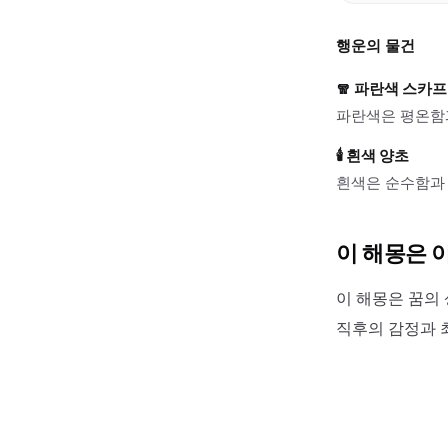
행운의 물건
🧣
파란색 스카프
파란색은 평온함과
🕯️
흰색 양초
흰색은 순수함과 
이 해몽은 
이 해몽은 꿈의 
직후의 감정과 