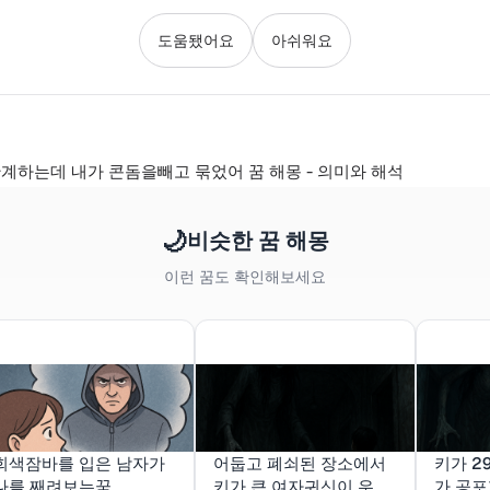
도움됐어요
아쉬워요
계하는데 내가 콘돔을빼고 묶었어 꿈 해몽 - 의미와 해석
🌙
비슷한 꿈 해몽
이런 꿈도 확인해보세요
회색잠바를 입은 남자가
어둡고 폐쇠된 장소에서
키가 2
나를 째려보는꿈
키가 큰 여자귀신이 우리
가 공