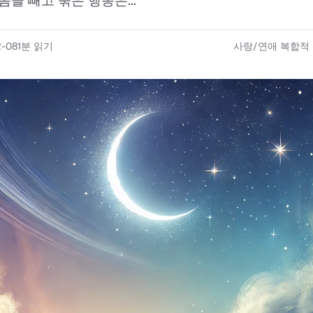
돔을 빼고 묶은 행동은...
2-08
1
분 읽기
사랑/연애 복합적 신