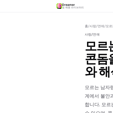
Dreamer
꿈 해몽 라이브러리
홈
/
사랑/연애
/
모르
사랑/연애
모르
콘돔을
와 해
모르는 남자랑
계에서 불안과
합니다. 모르