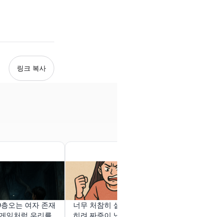
링크 복사
9층오는 여자 존재
너무 처참히 실패해서 오
남사친이 내가
포게임처럼 우리를
히려 짜증이 났다
교재 문제는 풀