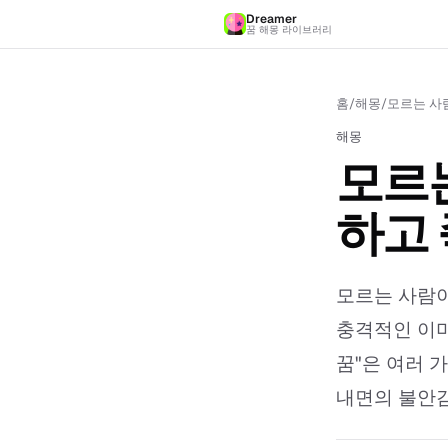
Dreamer
꿈 해몽 라이브러리
홈
/
해몽
/
모르는 사람
해몽
모르는
하고 
모르는 사람이
충격적인 이미
꿈"은 여러 
내면의 불안감