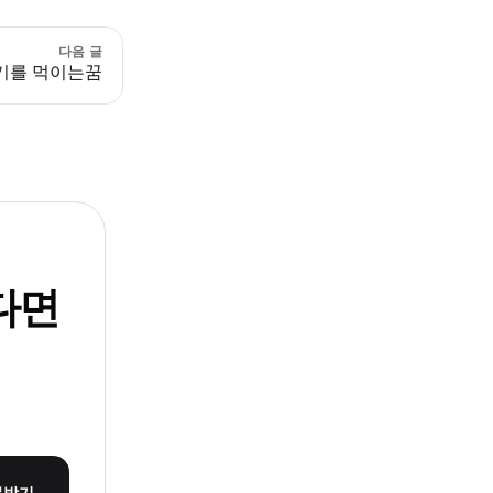
다음 글
기를 먹이는꿈
다면
몽받기