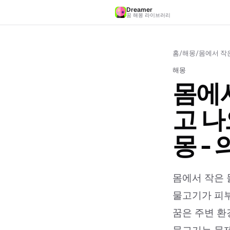
Dreamer
꿈 해몽 라이브러리
홈
/
해몽
/
몸에서 작
해몽
몸에
고 나
몽 -
몸에서 작은 
물고기가 피부
꿈은 주변 환