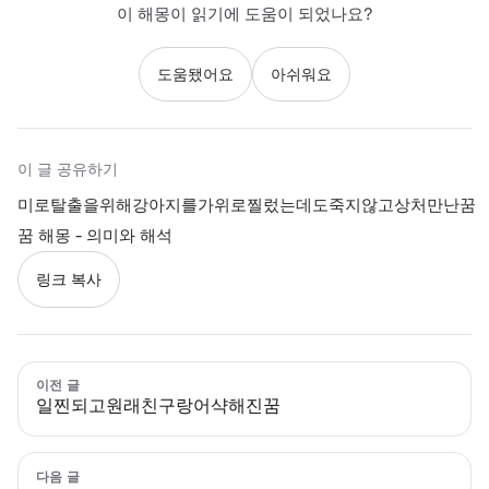
이 해몽이 읽기에 도움이 되었나요?
도움됐어요
아쉬워요
이 글 공유하기
미로탈출을위해강아지를가위로찔렀는데도죽지않고상처만난꿈
꿈 해몽 - 의미와 해석
링크 복사
이전 글
일찐되고원래친구랑어샥해진꿈
다음 글