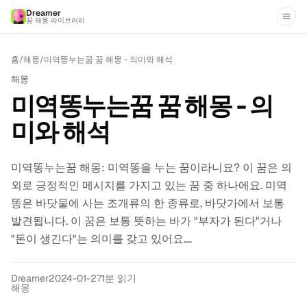
Dreamer
꿈 해몽 라이브러리
홈
/
해몽
/
미역똥누는꿈 꿈 해몽 - 의미와 해석
해몽
미역똥누는꿈 꿈 해몽 - 의
미와 해석
미역똥누는꿈 해몽: 미역똥을 누는 꿈이라니요? 이 꿈은 의
외로 긍정적인 메시지를 가지고 있는 꿈 중 하나에요. 미역
똥은 바닷물에 사는 조개류의 한 종류로, 바닷가에서 보통
발견됩니다. 이 꿈은 보통 뜻하는 바가 "부자가 된다"거나
"돈이 생긴다"는 의미를 갖고 있어요....
Dreamer
2024-01-27
1분 읽기
해몽