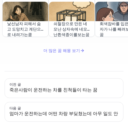
낯선남자 피해서 숨
쇠철장으로 만든 네
회색잠바를 입은
고 도망치고 계단으
모난 상자속에 네모
자가 나를 째려
로 내려가는쿰
난흰색종이를보는꿈
꿈
더 많은 꿈 해몽 보기
이전 글
죽은사람이 운전하는 차를 친척들이 타는 꿈
다음 글
엄마가 운전하는데 어떤 차랑 부딪쳤는데 아무 일도 안