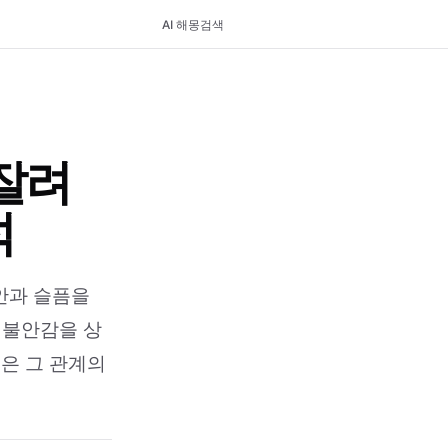
AI 해몽
검색
잘려
석
안과 슬픔을
 불안감을 상
것은 그 관계의