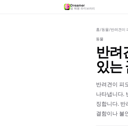
Dreamer
꿈 해몽 라이브러리
홈
/
동물
/
반려견이 피
동물
반려견
있는 
반려견이 피도
나타냅니다. 
징합니다. 반
결함이나 불안