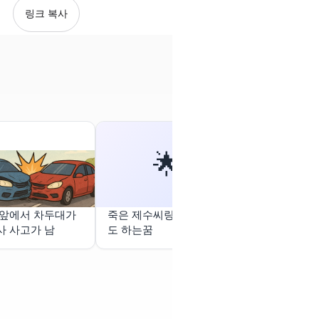
링크 복사
🌟
 앞에서 차두대가
죽은 제수씨랑 성관계시
지갑을 잃었
사 사고가 남
도 하는꿈