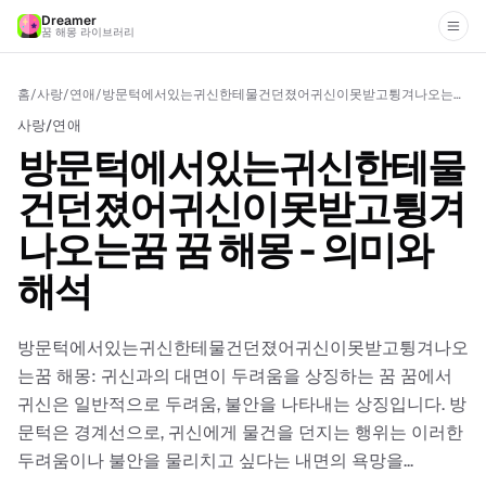
Dreamer
꿈 해몽 라이브러리
홈
/
사랑/연애
/
방문턱에서있는귀신한테물건던졌어귀신이못받고튕겨나오는꿈 꿈 해몽 - 의미와 해석
사랑/연애
방문턱에서있는귀신한테물
건던졌어귀신이못받고튕겨
나오는꿈 꿈 해몽 - 의미와
해석
방문턱에서있는귀신한테물건던졌어귀신이못받고튕겨나오
는꿈 해몽: 귀신과의 대면이 두려움을 상징하는 꿈 꿈에서
귀신은 일반적으로 두려움, 불안을 나타내는 상징입니다. 방
문턱은 경계선으로, 귀신에게 물건을 던지는 행위는 이러한
두려움이나 불안을 물리치고 싶다는 내면의 욕망을...