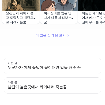
낯선남자 피해서 숨
회색잠바를 입은 남
어둡고 폐쇠된 
고 도망치고 계단으
자가 나를 째려보는
에서 키가 큰 여
로 내려가는쿰
꿈
신이 우리를 추
더 많은 꿈 해몽 보기
이전 글
누군가가 이제 끝났어 끝이래란 말을 해준 꿈
다음 글
남편이 높은곳에서 뛰어내려 죽는꿈