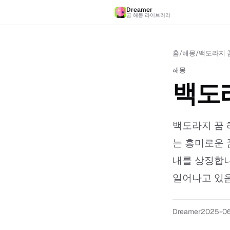
Dreamer
꿈 해몽 라이브러리
홈
/
해몽
/
백도라지 꿈
해몽
백도라
백도라지 꿈 
는 흥미로운 
내를 상징합니
일어나고 있음을
Dreamer
2025-0