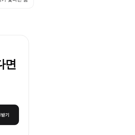
다면
몽받기