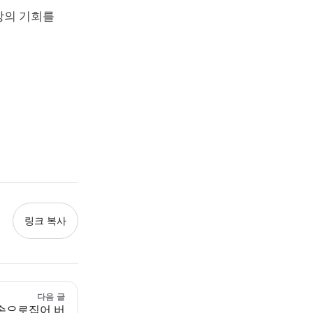
장의 기회를
링크 복사
다음 글
손으로집어 버