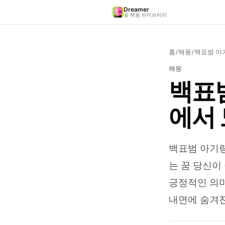
Dreamer
꿈 해몽 라이브러리
홈
/
해몽
/
백표범 아기
해몽
백표범
에서 
백표범 아기랑
는 꿈 당신이
긍정적인 의미
내면에 숨겨진