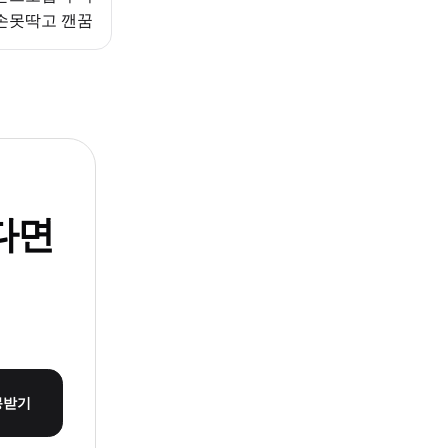
손못딱고 깬꿈
다면
몽받기