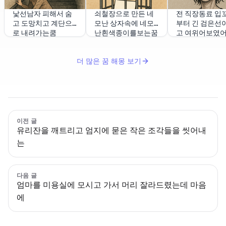
낯선남자 피해서 숨
쇠철장으로 만든 네
전 직장동료 입
고 도망치고 계단으
모난 상자속에 네모
부터 긴 검은선이
로 내려가는쿰
난흰색종이를보는꿈
고 여위어보였
더 많은 꿈 해몽 보기
이전 글
유리잔을 깨트리고 엄지에 묻은 작은 조각들을 씻어내
는
다음 글
엄마를 미용실에 모시고 가서 머리 잘라드렸는데 마음
에