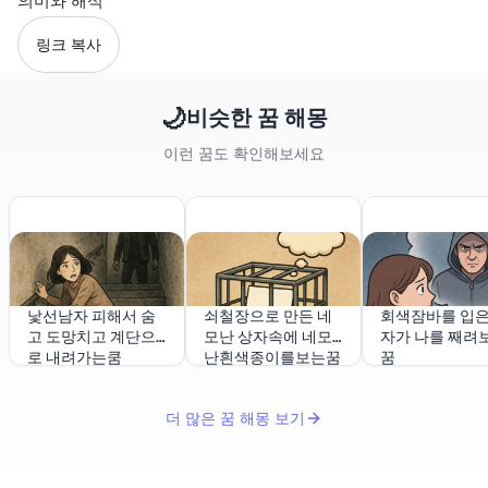
의미와 해석
링크 복사
🌙
비슷한 꿈 해몽
이런 꿈도 확인해보세요
낯선남자 피해서 숨
쇠철장으로 만든 네
회색잠바를 입은
고 도망치고 계단으
모난 상자속에 네모
자가 나를 째려
로 내려가는쿰
난흰색종이를보는꿈
꿈
더 많은 꿈 해몽 보기