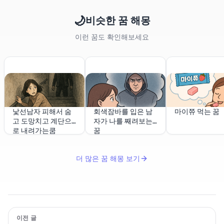
🌙
비슷한 꿈 해몽
이런 꿈도 확인해보세요
낯선남자 피해서 숨
회색잠바를 입은 남
마이쮸 먹는 꿈
고 도망치고 계단으
자가 나를 째려보는
로 내려가는쿰
꿈
더 많은 꿈 해몽 보기
이전 글