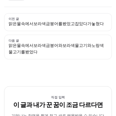
이전 글
맑은물속에서보라색금붕어를봤었고잡았다가놓쳤다
다음 글
맑은물속에서보라색금붕어와보라색물고기와노랑색
물고기를봤었다
직접 입력
이 글과 내가 꾼 꿈이 조금 다르다면
기억나는 장면을 짧게 적고 새로 해몽받을 수 있습니다.