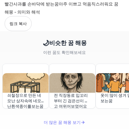
빨간사과를 손바닥에 받는꿈아주 이쁘고 먹음직스러워요 꿈
해몽 - 의미와 해석
링크 복사
🌙
비슷한 꿈 해몽
이런 꿈도 확인해보세요
쇠철장으로 만든 네
전 직장동료 입꼬리
옷이 많이 생겨 
모난 상자속에 네모
부터 긴 검은선이 있
보는꿈
난흰색종이를보는꿈
고 여위어보였어요
더 많은 꿈 해몽 보기